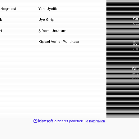
un!
urumsal
Üyelik
esafeli Satış Sözleşmesi
Yeni Üyelik
izlilik ve Güvenlik
Üye Girişi