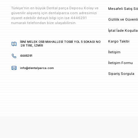
E-bültenimize Kaydolun
Kampanya ve duyurularımızdan ilk sizin haberiniz ols
K
Türkiye’nin en büyük Dental parça Deposu Kolay ve
M
güvenilir alışveriş için dentalparca.com adresimizi
ziyaret edebilir detaylı bilgi için ise 4446291
G
numaralı telefondan bize ulaşabilirsin.