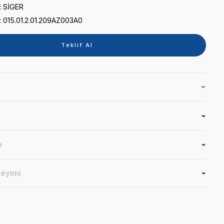
0 puan - 0 yorum
Kategori
TABLET
Marka
SİGER
Stok Kodu
015.01.2.01.209AZ003A0
Teklif 
Ürün Bilgisi
Yorumlar