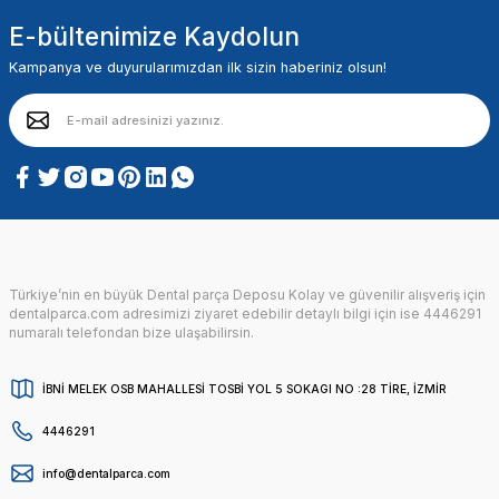
E-bültenimize Kaydolun
Kampanya ve duyurularımızdan ilk sizin haberiniz olsun!
Türkiye’nin en büyük Dental parça Deposu Kolay ve güvenilir alışveriş için
dentalparca.com adresimizi ziyaret edebilir detaylı bilgi için ise 4446291
numaralı telefondan bize ulaşabilirsin.
İBNİ MELEK OSB MAHALLESİ TOSBİ YOL 5 SOKAGI NO :28 TİRE, İZMİR
4446291
info@dentalparca.com