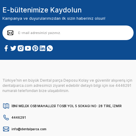
E-bültenimize Kaydolun
Kampanya ve duyurularımızdan ilk sizin haberiniz olsun!
Türkiye’nin en büyük Dental parça Deposu Kolay ve güvenilir alışveriş için
dentalparca.com adresimizi ziyaret edebilir detaylı bilgi için ise 4446291
numaralı telefondan bize ulaşabilirsin.
İBNİ MELEK OSB MAHALLESİ TOSBİ YOL 5 SOKAGI NO :28 TİRE, İZMİR
4446291
info@dentalparca.com