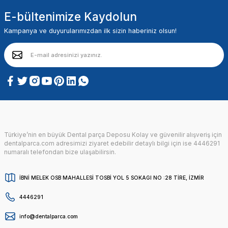
E-bültenimize Kaydolun
Kampanya ve duyurularımızdan ilk sizin haberiniz olsun!
Türkiye’nin en büyük Dental parça Deposu Kolay ve güvenilir alışveriş için
dentalparca.com adresimizi ziyaret edebilir detaylı bilgi için ise 4446291
numaralı telefondan bize ulaşabilirsin.
İBNİ MELEK OSB MAHALLESİ TOSBİ YOL 5 SOKAGI NO :28 TİRE, İZMİR
4446291
info@dentalparca.com