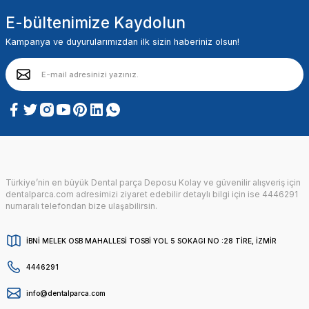
E-bültenimize Kaydolun
Kampanya ve duyurularımızdan ilk sizin haberiniz olsun!
Türkiye’nin en büyük Dental parça Deposu Kolay ve güvenilir alışveriş için
dentalparca.com adresimizi ziyaret edebilir detaylı bilgi için ise 4446291
numaralı telefondan bize ulaşabilirsin.
İBNİ MELEK OSB MAHALLESİ TOSBİ YOL 5 SOKAGI NO :28 TİRE, İZMİR
4446291
info@dentalparca.com