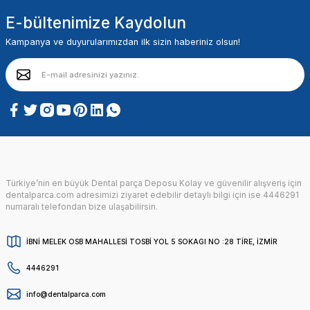
E-bültenimize Kaydolun
Kampanya ve duyurularımızdan ilk sizin haberiniz olsun!
Türkiye’nin en büyük Dental parça Deposu Kolay ve güvenilir alışveriş için
dentalparca.com adresimizi ziyaret edebilir detaylı bilgi için ise 4446291
numaralı telefondan bize ulaşabilirsin.
İBNİ MELEK OSB MAHALLESİ TOSBİ YOL 5 SOKAGI NO :28 TİRE, İZMİR
4446291
info@dentalparca.com