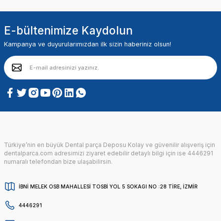
E-bültenimize Kaydolun
Kampanya ve duyurularımızdan ilk sizin haberiniz olsun!
Türkiye’nin en büyük Dental parça Deposu Kolay ve güvenilir alışveriş için
dentalparca.com adresimizi ziyaret edebilir detaylı bilgi için ise 4446291
numaralı telefondan bize ulaşabilirsin.
İBNİ MELEK OSB MAHALLESİ TOSBİ YOL 5 SOKAGI NO :28 TİRE, İZMİR
4446291