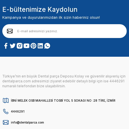
E-bültenimize Kaydolun
Kampanya ve duyurularımızdan ilk sizin haberiniz olsun!
Türkiye’nin en büyük Dental parça Deposu Kolay ve güvenilir alışveriş için
dentalparca.com adresimizi ziyaret edebilir detaylı bilgi için ise 4446291
numaralı telefondan bize ulaşabilirsin.
İBNİ MELEK OSB MAHALLESİ TOSBİ YOL 5 SOKAGI NO :28 TİRE, İZMİR
4446291
info@dentalparca.com