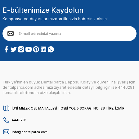
E-bültenimize Kaydolun
Kampanya ve duyurularımızdan ilk sizin haberiniz olsun!
Türkiye’nin en büyük Dental parça Deposu Kolay ve güvenilir alışveriş için
dentalparca.com adresimizi ziyaret edebilir detaylı bilgi için ise 4446291
numaralı telefondan bize ulaşabilirsin.
İBNİ MELEK OSB MAHALLESİ TOSBİ YOL 5 SOKAGI NO :28 TİRE, İZMİR
4446291
info@dentalparca.com