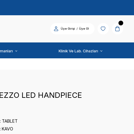
Diş Üniti ve Ekipmanları
KAVO
KAVO PIEZZO LED HA
0 puan - 0 yorum