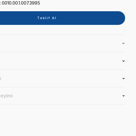
Kategori
TABLET
Marka
KAVO
Stok Kodu
0010.00.1.007.3995
Teklif 
Ürün Bilgisi
Yorumlar
Soru & Cevap