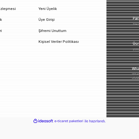
un!
urumsal
Üyelik
esafeli Satış Sözleşmesi
Yeni Üyelik
izlilik ve Güvenlik
Üye Girişi