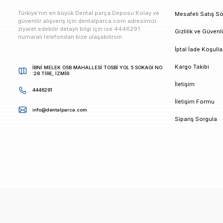
E-bültenimize Kaydolun
Kampanya ve duyurularımızdan ilk sizin haberiniz ols
K
Türkiye’nin en büyük Dental parça Deposu Kolay ve
M
güvenilir alışveriş için dentalparca.com adresimizi
ziyaret edebilir detaylı bilgi için ise 4446291
G
numaralı telefondan bize ulaşabilirsin.