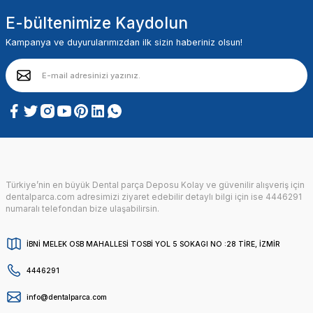
E-bültenimize Kaydolun
Kampanya ve duyurularımızdan ilk sizin haberiniz olsun!
Türkiye’nin en büyük Dental parça Deposu Kolay ve güvenilir alışveriş için
dentalparca.com adresimizi ziyaret edebilir detaylı bilgi için ise 4446291
numaralı telefondan bize ulaşabilirsin.
İBNİ MELEK OSB MAHALLESİ TOSBİ YOL 5 SOKAGI NO :28 TİRE, İZMİR
4446291
info@dentalparca.com