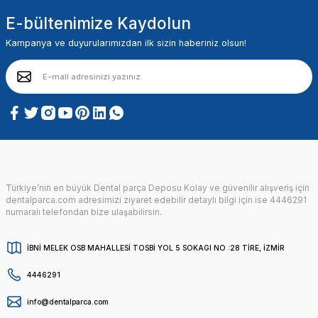
E-bültenimize Kaydolun
Kampanya ve duyurularımızdan ilk sizin haberiniz olsun!
Türkiye’nin en büyük Dental parça Deposu Kolay ve güvenilir alışveriş için
dentalparca.com adresimizi ziyaret edebilir detaylı bilgi için ise 4446291
numaralı telefondan bize ulaşabilirsin.
İBNİ MELEK OSB MAHALLESİ TOSBİ YOL 5 SOKAGI NO :28 TİRE, İZMİR
4446291
info@dentalparca.com