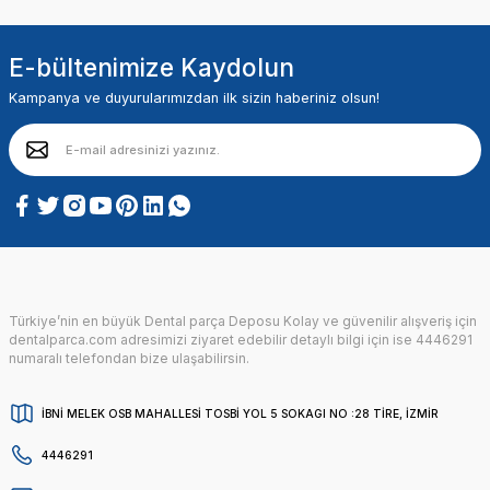
E-bültenimize Kaydolun
Kampanya ve duyurularımızdan ilk sizin haberiniz olsun!
Türkiye’nin en büyük Dental parça Deposu Kolay ve güvenilir alışveriş için
dentalparca.com adresimizi ziyaret edebilir detaylı bilgi için ise 4446291
numaralı telefondan bize ulaşabilirsin.
İBNİ MELEK OSB MAHALLESİ TOSBİ YOL 5 SOKAGI NO :28 TİRE, İZMİR
4446291