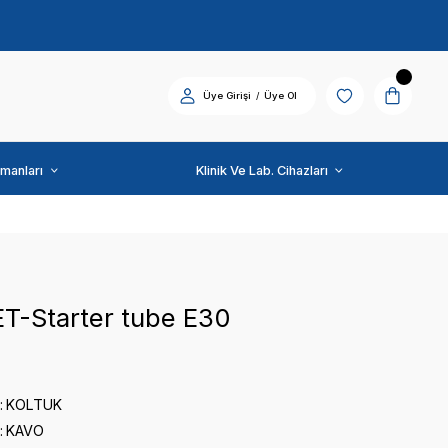
Diş Üniti ve Ekipmanları
KAVO
KAVO SET-Starter tube
0 puan - 0 yorum