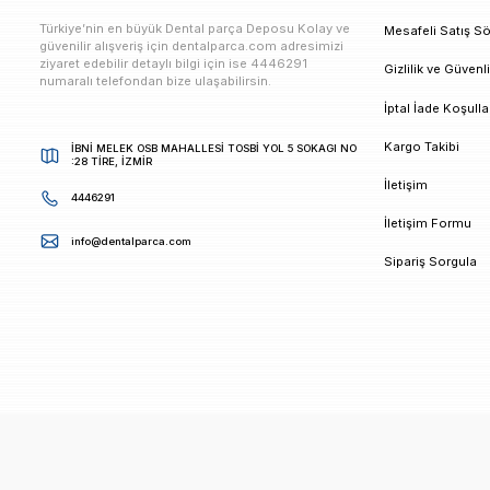
E-bültenimize Kaydolun
Kampanya ve duyurularımızdan ilk sizin haberiniz ols
K
Türkiye’nin en büyük Dental parça Deposu Kolay ve
M
güvenilir alışveriş için dentalparca.com adresimizi
ziyaret edebilir detaylı bilgi için ise 4446291
G
numaralı telefondan bize ulaşabilirsin.