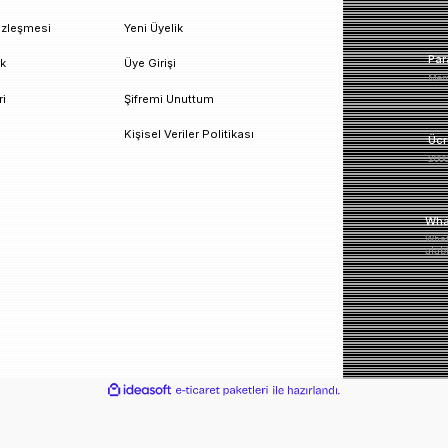
un!
urumsal
Üyelik
esafeli Satış Sözleşmesi
Yeni Üyelik
izlilik ve Güvenlik
Üye Girişi