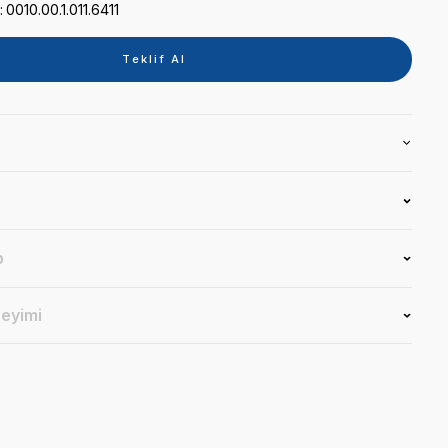
Kategori
KOLTUK
Marka
KAVO
Stok Kodu
0010.00.1.011.6411
Teklif 
Ürün Bilgisi
Yorumlar
Soru & Cevap