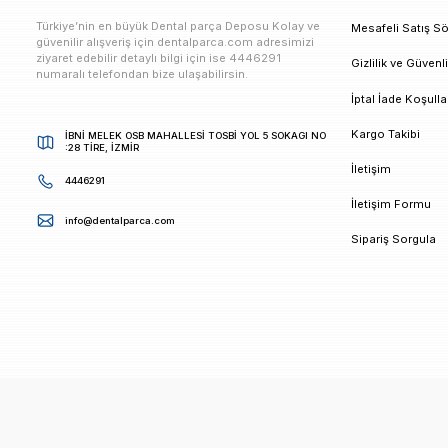
E-bültenimize Kaydolun
Kampanya ve duyurularımızdan ilk sizin haberiniz ols
K
Türkiye’nin en büyük Dental parça Deposu Kolay ve
M
güvenilir alışveriş için dentalparca.com adresimizi
ziyaret edebilir detaylı bilgi için ise 4446291
G
numaralı telefondan bize ulaşabilirsin.