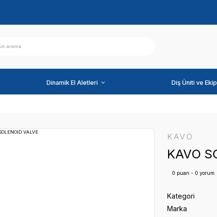
ihazlar
Dinamik El Aletleri
LENOID VALVE