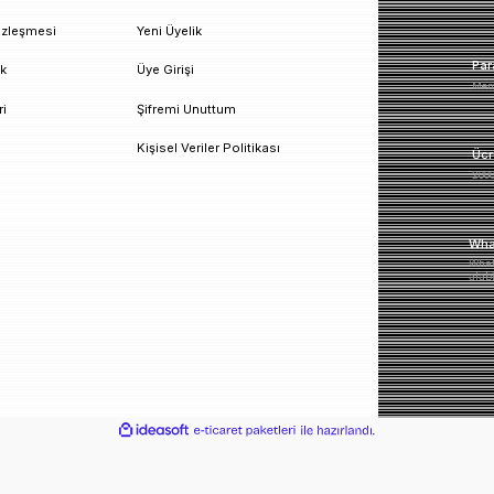
un!
urumsal
Üyelik
esafeli Satış Sözleşmesi
Yeni Üyelik
izlilik ve Güvenlik
Üye Girişi