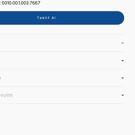
Kategori
TABLET
Marka
KAVO
Stok Kodu
0010.00.1.003.7667
Teklif 
Ürün Bilgisi
Yorumlar
Soru & Cevap