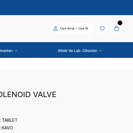
Diş Üniti ve Ekipmanları
KAVO
KAVO SOLENOID VALV
0 puan - 0 yorum