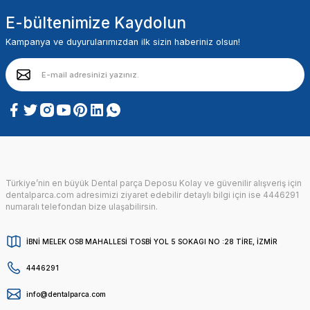
E-bültenimize Kaydolun
Kampanya ve duyurularımızdan ilk sizin haberiniz olsun!
Türkiye’nin en büyük Dental parça Deposu Kolay ve güvenilir alışveriş için
dentalparca.com adresimizi ziyaret edebilir detaylı bilgi için ise 4446291
numaralı telefondan bize ulaşabilirsin.
İBNİ MELEK OSB MAHALLESİ TOSBİ YOL 5 SOKAGI NO :28 TİRE, İZMİR
4446291
info@dentalparca.com