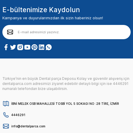
E-bültenimize Kaydolun
Kampanya ve duyurularımızdan ilk sizin haberiniz olsun!
Türkiye’nin en büyük Dental parça Deposu Kolay ve güvenilir alışveriş için
dentalparca.com adresimizi ziyaret edebilir detaylı bilgi için ise 4446291
numaralı telefondan bize ulaşabilirsin.
İBNİ MELEK OSB MAHALLESİ TOSBİ YOL 5 SOKAGI NO :28 TİRE, İZMİR
4446291
info@dentalparca.com