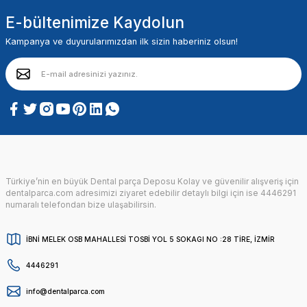
E-bültenimize Kaydolun
Kampanya ve duyurularımızdan ilk sizin haberiniz olsun!
Türkiye’nin en büyük Dental parça Deposu Kolay ve güvenilir alışveriş için
dentalparca.com adresimizi ziyaret edebilir detaylı bilgi için ise 4446291
numaralı telefondan bize ulaşabilirsin.
İBNİ MELEK OSB MAHALLESİ TOSBİ YOL 5 SOKAGI NO :28 TİRE, İZMİR
4446291
info@dentalparca.com