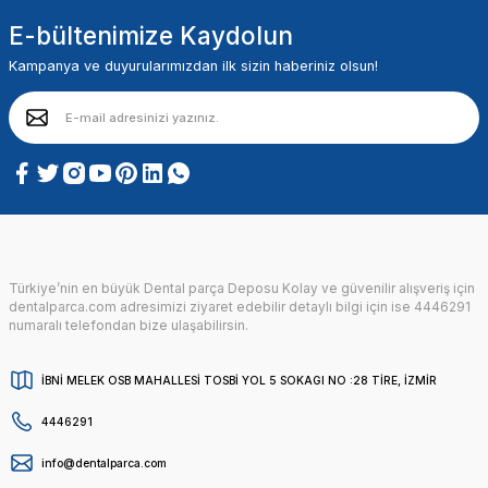
E-bültenimize Kaydolun
Kampanya ve duyurularımızdan ilk sizin haberiniz olsun!
Türkiye’nin en büyük Dental parça Deposu Kolay ve güvenilir alışveriş için
dentalparca.com adresimizi ziyaret edebilir detaylı bilgi için ise 4446291
numaralı telefondan bize ulaşabilirsin.
İBNİ MELEK OSB MAHALLESİ TOSBİ YOL 5 SOKAGI NO :28 TİRE, İZMİR
4446291
info@dentalparca.com