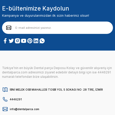
E-bültenimize Kaydolun
Kampanya ve duyurularımızdan ilk sizin haberiniz olsun!
Türkiye’nin en büyük Dental parça Deposu Kolay ve güvenilir alışveriş için
dentalparca.com adresimizi ziyaret edebilir detaylı bilgi için ise 4446291
numaralı telefondan bize ulaşabilirsin.
İBNİ MELEK OSB MAHALLESİ TOSBİ YOL 5 SOKAGI NO :28 TİRE, İZMİR
4446291
info@dentalparca.com