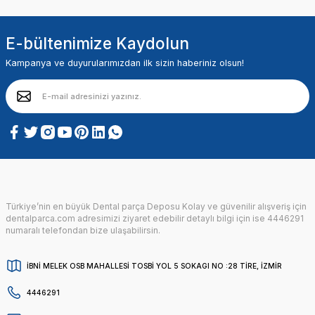
E-bültenimize Kaydolun
Kampanya ve duyurularımızdan ilk sizin haberiniz olsun!
Türkiye’nin en büyük Dental parça Deposu Kolay ve güvenilir alışveriş için
dentalparca.com adresimizi ziyaret edebilir detaylı bilgi için ise 4446291
numaralı telefondan bize ulaşabilirsin.
İBNİ MELEK OSB MAHALLESİ TOSBİ YOL 5 SOKAGI NO :28 TİRE, İZMİR
4446291