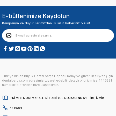
E-bültenimize Kaydolun
Kampanya ve duyurularımızdan ilk sizin haberiniz olsun!
Türkiye’nin en büyük Dental parça Deposu Kolay ve güvenilir alışveriş için
dentalparca.com adresimizi ziyaret edebilir detaylı bilgi için ise 4446291
numaralı telefondan bize ulaşabilirsin.
İBNİ MELEK OSB MAHALLESİ TOSBİ YOL 5 SOKAGI NO :28 TİRE, İZMİR
4446291