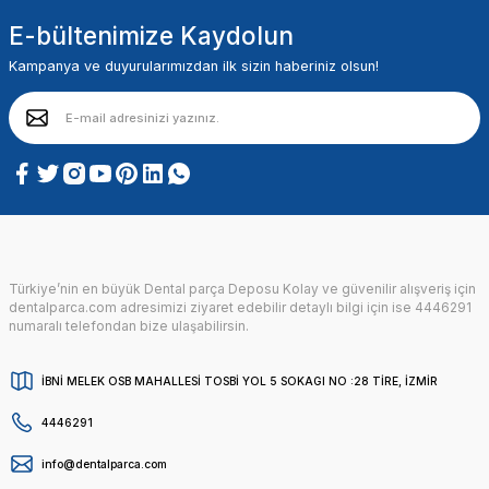
E-bültenimize Kaydolun
Kampanya ve duyurularımızdan ilk sizin haberiniz olsun!
Türkiye’nin en büyük Dental parça Deposu Kolay ve güvenilir alışveriş için
dentalparca.com adresimizi ziyaret edebilir detaylı bilgi için ise 4446291
numaralı telefondan bize ulaşabilirsin.
İBNİ MELEK OSB MAHALLESİ TOSBİ YOL 5 SOKAGI NO :28 TİRE, İZMİR
4446291
info@dentalparca.com