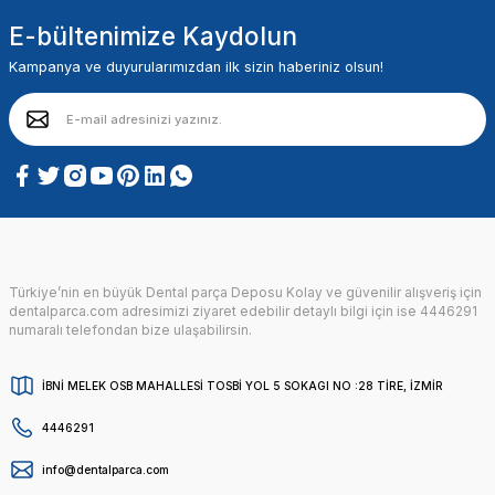
E-bültenimize Kaydolun
Kampanya ve duyurularımızdan ilk sizin haberiniz olsun!
Türkiye’nin en büyük Dental parça Deposu Kolay ve güvenilir alışveriş için
dentalparca.com adresimizi ziyaret edebilir detaylı bilgi için ise 4446291
numaralı telefondan bize ulaşabilirsin.
İBNİ MELEK OSB MAHALLESİ TOSBİ YOL 5 SOKAGI NO :28 TİRE, İZMİR
4446291
info@dentalparca.com