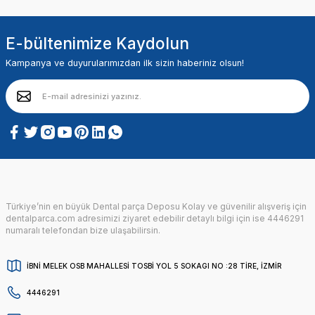
E-bültenimize Kaydolun
Kampanya ve duyurularımızdan ilk sizin haberiniz olsun!
Türkiye’nin en büyük Dental parça Deposu Kolay ve güvenilir alışveriş için
dentalparca.com adresimizi ziyaret edebilir detaylı bilgi için ise 4446291
numaralı telefondan bize ulaşabilirsin.
İBNİ MELEK OSB MAHALLESİ TOSBİ YOL 5 SOKAGI NO :28 TİRE, İZMİR
4446291