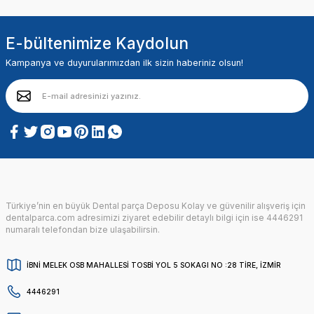
E-bültenimize Kaydolun
Kampanya ve duyurularımızdan ilk sizin haberiniz olsun!
Türkiye’nin en büyük Dental parça Deposu Kolay ve güvenilir alışveriş için
dentalparca.com adresimizi ziyaret edebilir detaylı bilgi için ise 4446291
numaralı telefondan bize ulaşabilirsin.
İBNİ MELEK OSB MAHALLESİ TOSBİ YOL 5 SOKAGI NO :28 TİRE, İZMİR
4446291