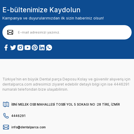
E-bültenimize Kaydolun
Kampanya ve duyurularımızdan ilk sizin haberiniz olsun!
Türkiye’nin en büyük Dental parça Deposu Kolay ve güvenilir alışveriş için
dentalparca.com adresimizi ziyaret edebilir detaylı bilgi için ise 4446291
numaralı telefondan bize ulaşabilirsin.
İBNİ MELEK OSB MAHALLESİ TOSBİ YOL 5 SOKAGI NO :28 TİRE, İZMİR
4446291
info@dentalparca.com