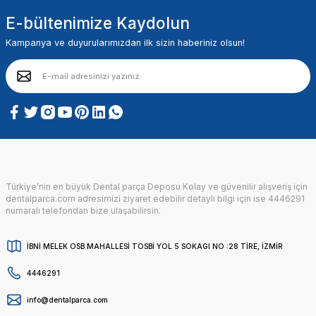
E-bültenimize Kaydolun
Kampanya ve duyurularımızdan ilk sizin haberiniz olsun!
Türkiye’nin en büyük Dental parça Deposu Kolay ve güvenilir alışveriş için
dentalparca.com adresimizi ziyaret edebilir detaylı bilgi için ise 4446291
numaralı telefondan bize ulaşabilirsin.
İBNİ MELEK OSB MAHALLESİ TOSBİ YOL 5 SOKAGI NO :28 TİRE, İZMİR
4446291
info@dentalparca.com