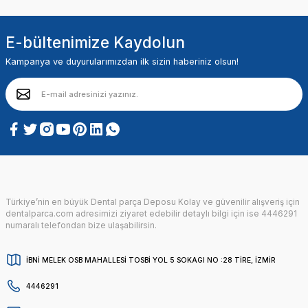
E-bültenimize Kaydolun
Kampanya ve duyurularımızdan ilk sizin haberiniz olsun!
Türkiye’nin en büyük Dental parça Deposu Kolay ve güvenilir alışveriş için
dentalparca.com adresimizi ziyaret edebilir detaylı bilgi için ise 4446291
numaralı telefondan bize ulaşabilirsin.
İBNİ MELEK OSB MAHALLESİ TOSBİ YOL 5 SOKAGI NO :28 TİRE, İZMİR
4446291