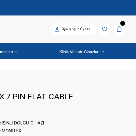
Diş Üniti ve Ekipmanları
MONITEX
MONITEX 7 PIN FLAT 
0 puan - 0 yorum