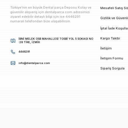
E-bültenimize Kaydolun
Kampanya ve duyurularımızdan ilk sizin haberiniz ols
K
Türkiye’nin en büyük Dental parça Deposu Kolay ve
M
güvenilir alışveriş için dentalparca.com adresimizi
ziyaret edebilir detaylı bilgi için ise 4446291
G
numaralı telefondan bize ulaşabilirsin.