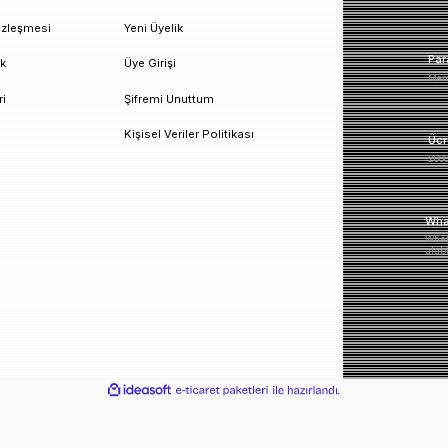
un!
urumsal
Üyelik
esafeli Satış Sözleşmesi
Yeni Üyelik
izlilik ve Güvenlik
Üye Girişi