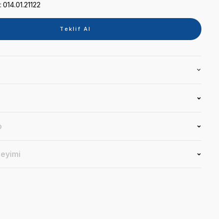
Kategori
IŞINLI DOLGU CİHAZI
Marka
MONITEX
Stok Kodu
014.01.21122
Teklif 
Ürün Bilgisi
Yorumlar
Soru & Cevap