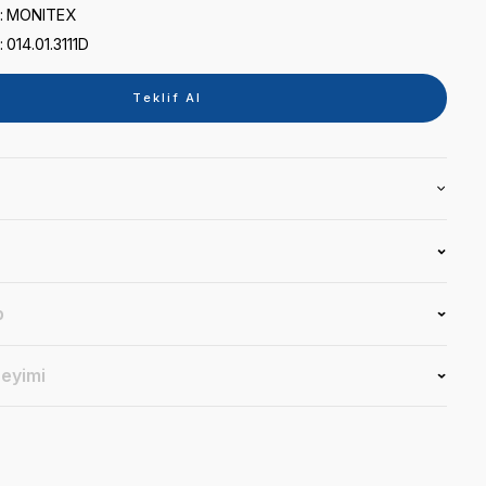
0 puan - 0 yorum
Kategori
IŞINLI DOLGU CİHAZI
Marka
MONITEX
Stok Kodu
014.01.3111D
Teklif 
Ürün Bilgisi
Yorumlar