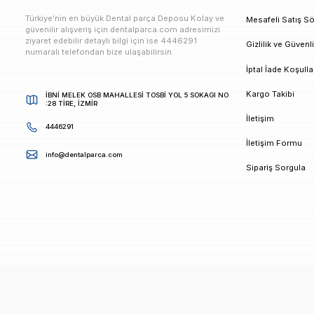
E-bültenimize Kaydolun
Kampanya ve duyurularımızdan ilk sizin haberiniz ols
K
Türkiye’nin en büyük Dental parça Deposu Kolay ve
M
güvenilir alışveriş için dentalparca.com adresimizi
ziyaret edebilir detaylı bilgi için ise 4446291
G
numaralı telefondan bize ulaşabilirsin.