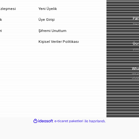
un!
urumsal
Üyelik
esafeli Satış Sözleşmesi
Yeni Üyelik
izlilik ve Güvenlik
Üye Girişi