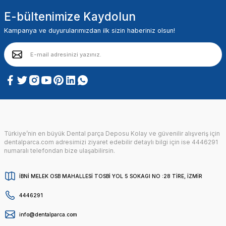
E-bültenimize Kaydolun
Kampanya ve duyurularımızdan ilk sizin haberiniz olsun!
Türkiye’nin en büyük Dental parça Deposu Kolay ve güvenilir alışveriş için
dentalparca.com adresimizi ziyaret edebilir detaylı bilgi için ise 4446291
numaralı telefondan bize ulaşabilirsin.
İBNİ MELEK OSB MAHALLESİ TOSBİ YOL 5 SOKAGI NO :28 TİRE, İZMİR
4446291
info@dentalparca.com