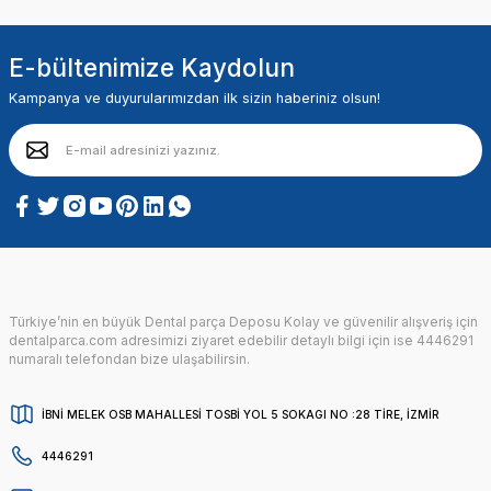
E-bültenimize Kaydolun
Kampanya ve duyurularımızdan ilk sizin haberiniz olsun!
Türkiye’nin en büyük Dental parça Deposu Kolay ve güvenilir alışveriş için
dentalparca.com adresimizi ziyaret edebilir detaylı bilgi için ise 4446291
numaralı telefondan bize ulaşabilirsin.
İBNİ MELEK OSB MAHALLESİ TOSBİ YOL 5 SOKAGI NO :28 TİRE, İZMİR
4446291