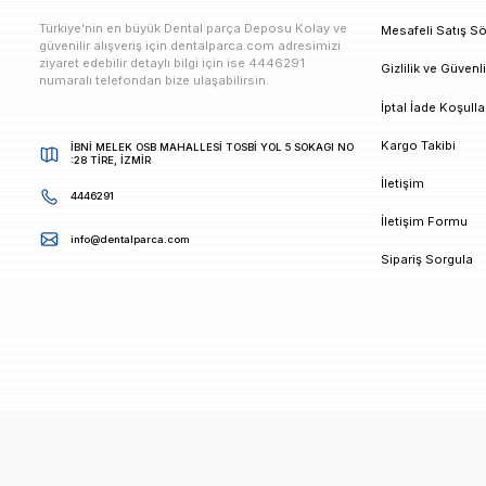
E-bültenimize Kaydolun
Kampanya ve duyurularımızdan ilk sizin haberiniz ols
K
Türkiye’nin en büyük Dental parça Deposu Kolay ve
M
güvenilir alışveriş için dentalparca.com adresimizi
ziyaret edebilir detaylı bilgi için ise 4446291
G
numaralı telefondan bize ulaşabilirsin.