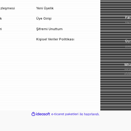
un!
urumsal
Üyelik
esafeli Satış Sözleşmesi
Yeni Üyelik
izlilik ve Güvenlik
Üye Girişi