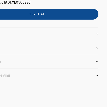
Kategori
KARIŞTIRMA CİHAZLARI
Marka
ZHERMACK
Stok Kodu
018.01.XE0500230
Teklif 
Ürün Bilgisi
Yorumlar
Soru & Cevap