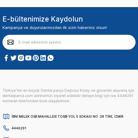
E-bültenimize Kaydolun
Kampanya ve duyurularımızdan ilk sizin haberiniz olsun!
Türkiye’nin en büyük Dental parça Deposu Kolay ve güvenilir alışveriş için
dentalparca.com adresimizi ziyaret edebilir detaylı bilgi için ise 4446291
numaralı telefondan bize ulaşabilirsin.
İBNİ MELEK OSB MAHALLESİ TOSBİ YOL 5 SOKAGI NO :28 TİRE, İZMİR
4446291