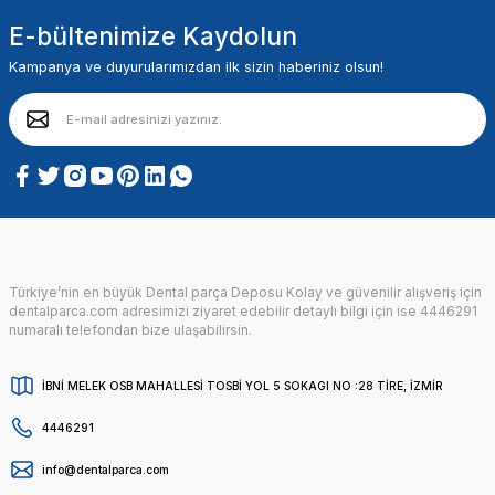
E-bültenimize Kaydolun
Kampanya ve duyurularımızdan ilk sizin haberiniz olsun!
Türkiye’nin en büyük Dental parça Deposu Kolay ve güvenilir alışveriş için
dentalparca.com adresimizi ziyaret edebilir detaylı bilgi için ise 4446291
numaralı telefondan bize ulaşabilirsin.
İBNİ MELEK OSB MAHALLESİ TOSBİ YOL 5 SOKAGI NO :28 TİRE, İZMİR
4446291
info@dentalparca.com