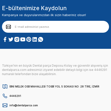
E-bültenimize Kaydolun
Kampanya ve duyurularımızdan ilk sizin haberiniz olsun!
Türkiye’nin en büyük Dental parça Deposu Kolay ve güvenilir alışveriş için
dentalparca.com adresimizi ziyaret edebilir detaylı bilgi için ise 4446291
numaralı telefondan bize ulaşabilirsin.
İBNİ MELEK OSB MAHALLESİ TOSBİ YOL 5 SOKAGI NO :28 TİRE, İZMİR
4446291
info@dentalparca.com