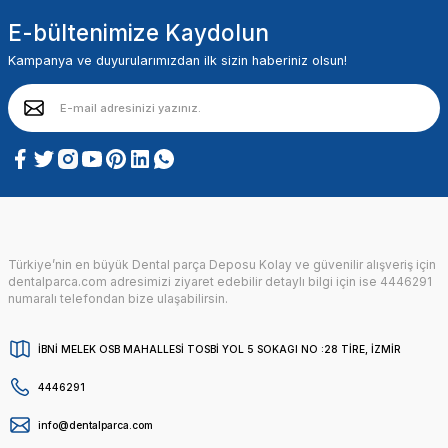
E-bültenimize Kaydolun
Kampanya ve duyurularımızdan ilk sizin haberiniz olsun!
Türkiye’nin en büyük Dental parça Deposu Kolay ve güvenilir alışveriş için
dentalparca.com adresimizi ziyaret edebilir detaylı bilgi için ise 4446291
numaralı telefondan bize ulaşabilirsin.
İBNİ MELEK OSB MAHALLESİ TOSBİ YOL 5 SOKAGI NO :28 TİRE, İZMİR
4446291
info@dentalparca.com