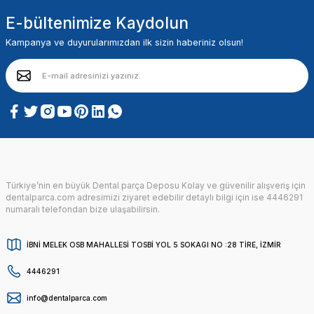
E-bültenimize Kaydolun
Kampanya ve duyurularımızdan ilk sizin haberiniz olsun!
Türkiye’nin en büyük Dental parça Deposu Kolay ve güvenilir alışveriş için
dentalparca.com adresimizi ziyaret edebilir detaylı bilgi için ise 4446291
numaralı telefondan bize ulaşabilirsin.
İBNİ MELEK OSB MAHALLESİ TOSBİ YOL 5 SOKAGI NO :28 TİRE, İZMİR
4446291
info@dentalparca.com