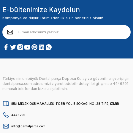
E-bültenimize Kaydolun
Kampanya ve duyurularımızdan ilk sizin haberiniz olsun!
Türkiye’nin en büyük Dental parça Deposu Kolay ve güvenilir alışveriş için
dentalparca.com adresimizi ziyaret edebilir detaylı bilgi için ise 4446291
numaralı telefondan bize ulaşabilirsin.
İBNİ MELEK OSB MAHALLESİ TOSBİ YOL 5 SOKAGI NO :28 TİRE, İZMİR
4446291
info@dentalparca.com