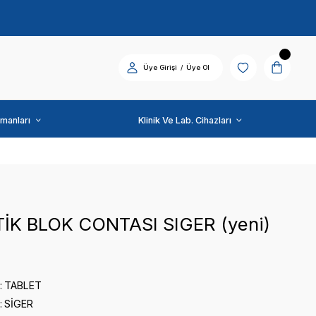
Diş Üniti ve Ekipmanları
SİGER
PNÖMATİK BLOK CONTA
0 puan - 0 yorum