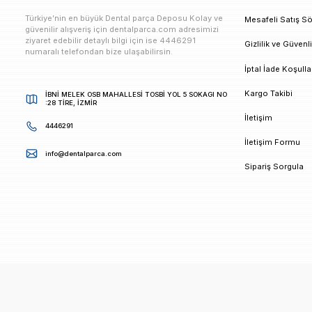
E-bültenimize Kaydolun
Kampanya ve duyurularımızdan ilk sizin haberiniz ols
K
Türkiye’nin en büyük Dental parça Deposu Kolay ve
M
güvenilir alışveriş için dentalparca.com adresimizi
ziyaret edebilir detaylı bilgi için ise 4446291
G
numaralı telefondan bize ulaşabilirsin.