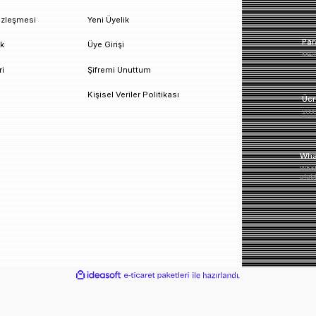
un!
urumsal
Üyelik
esafeli Satış Sözleşmesi
Yeni Üyelik
izlilik ve Güvenlik
Üye Girişi