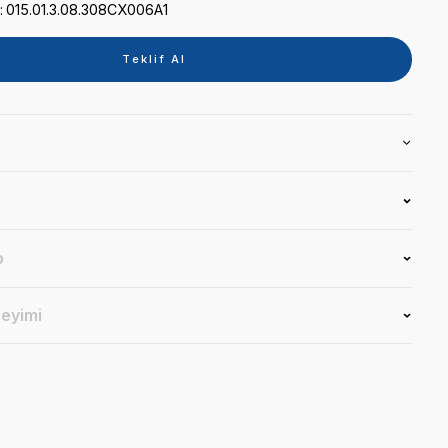
Kategori
TABLET
Marka
SİGER
Stok Kodu
015.01.3.08.308CX006A1
Teklif 
Ürün Bilgisi
Yorumlar
Soru & Cevap