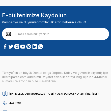
E-bültenimize Kaydolun
Kampanya ve duyurularımızdan ilk sizin haberiniz olsun!
Türkiye’nin en büyük Dental parça Deposu Kolay ve güvenilir alışveriş için
dentalparca.com adresimizi ziyaret edebilir detaylı bilgi için ise 4446291
numaralı telefondan bize ulaşabilirsin.
İBNİ MELEK OSB MAHALLESİ TOSBİ YOL 5 SOKAGI NO :28 TİRE, İZMİR
4446291