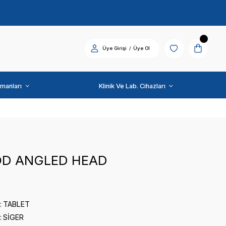
Diş Üniti ve Ekipmanları
SİGER
PULL ROD ANGLED H
0 puan - 0 yorum