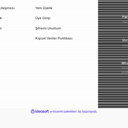
un!
urumsal
Üyelik
esafeli Satış Sözleşmesi
Yeni Üyelik
izlilik ve Güvenlik
Üye Girişi