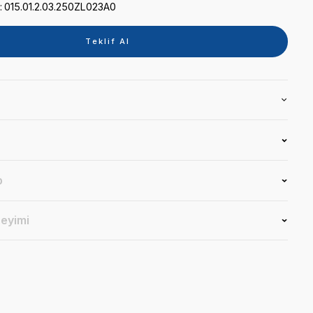
Kategori
TABLET
Marka
SİGER
Stok Kodu
015.01.2.03.250ZL023A0
Teklif 
Ürün Bilgisi
Yorumlar
Soru & Cevap