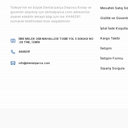
E-bültenimize Kaydolun
Kampanya ve duyurularımızdan ilk sizin haberiniz ols
K
Türkiye’nin en büyük Dental parça Deposu Kolay ve
M
güvenilir alışveriş için dentalparca.com adresimizi
ziyaret edebilir detaylı bilgi için ise 4446291
G
numaralı telefondan bize ulaşabilirsin.