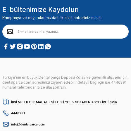
E-bültenimize Kaydolun
Kampanya ve duyurularımızdan ilk sizin haberiniz olsun!
Türkiye’nin en büyük Dental parça Deposu Kolay ve güvenilir alışveriş için
dentalparca.com adresimizi ziyaret edebilir detaylı bilgi için ise 4446291
numaralı telefondan bize ulaşabilirsin.
İBNİ MELEK OSB MAHALLESİ TOSBİ YOL 5 SOKAGI NO :28 TİRE, İZMİR
4446291
info@dentalparca.com