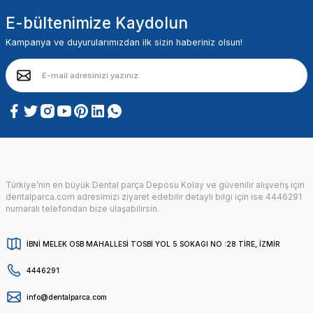
E-bültenimize Kaydolun
Kampanya ve duyurularımızdan ilk sizin haberiniz olsun!
Türkiye’nin en büyük Dental parça Deposu Kolay ve güvenilir alışveriş için
dentalparca.com adresimizi ziyaret edebilir detaylı bilgi için ise 4446291
numaralı telefondan bize ulaşabilirsin.
İBNİ MELEK OSB MAHALLESİ TOSBİ YOL 5 SOKAGI NO :28 TİRE, İZMİR
4446291
info@dentalparca.com