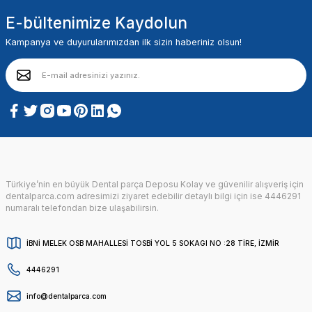
E-bültenimize Kaydolun
Kampanya ve duyurularımızdan ilk sizin haberiniz olsun!
Türkiye’nin en büyük Dental parça Deposu Kolay ve güvenilir alışveriş için
dentalparca.com adresimizi ziyaret edebilir detaylı bilgi için ise 4446291
numaralı telefondan bize ulaşabilirsin.
İBNİ MELEK OSB MAHALLESİ TOSBİ YOL 5 SOKAGI NO :28 TİRE, İZMİR
4446291
info@dentalparca.com