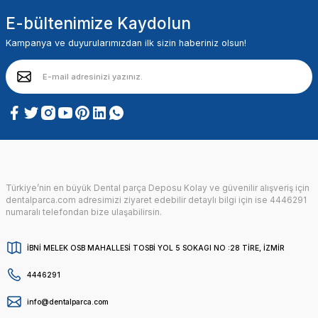
E-bültenimize Kaydolun
Kampanya ve duyurularımızdan ilk sizin haberiniz olsun!
Türkiye’nin en büyük Dental parça Deposu Kolay ve güvenilir alışveriş için
dentalparca.com adresimizi ziyaret edebilir detaylı bilgi için ise 4446291
numaralı telefondan bize ulaşabilirsin.
İBNİ MELEK OSB MAHALLESİ TOSBİ YOL 5 SOKAGI NO :28 TİRE, İZMİR
4446291
info@dentalparca.com