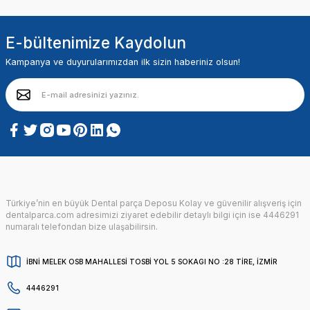
E-bültenimize Kaydolun
Kampanya ve duyurularımızdan ilk sizin haberiniz olsun!
Türkiye’nin en büyük Dental parça Deposu Kolay ve güvenilir alışveriş için
dentalparca.com adresimizi ziyaret edebilir detaylı bilgi için ise 4446291
numaralı telefondan bize ulaşabilirsin.
İBNİ MELEK OSB MAHALLESİ TOSBİ YOL 5 SOKAGI NO :28 TİRE, İZMİR
4446291