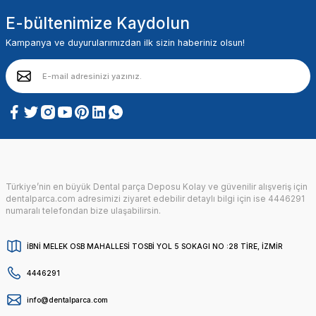
E-bültenimize Kaydolun
Kampanya ve duyurularımızdan ilk sizin haberiniz olsun!
Türkiye’nin en büyük Dental parça Deposu Kolay ve güvenilir alışveriş için
dentalparca.com adresimizi ziyaret edebilir detaylı bilgi için ise 4446291
numaralı telefondan bize ulaşabilirsin.
İBNİ MELEK OSB MAHALLESİ TOSBİ YOL 5 SOKAGI NO :28 TİRE, İZMİR
4446291
info@dentalparca.com