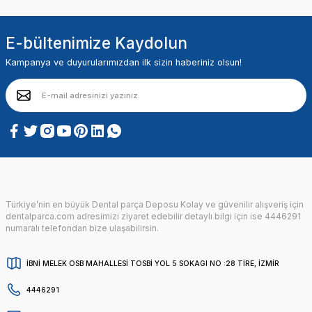
E-bültenimize Kaydolun
Kampanya ve duyurularımızdan ilk sizin haberiniz olsun!
Türkiye’nin en büyük Dental parça Deposu Kolay ve güvenilir alışveriş için
dentalparca.com adresimizi ziyaret edebilir detaylı bilgi için ise 4446291
numaralı telefondan bize ulaşabilirsin.
İBNİ MELEK OSB MAHALLESİ TOSBİ YOL 5 SOKAGI NO :28 TİRE, İZMİR
4446291